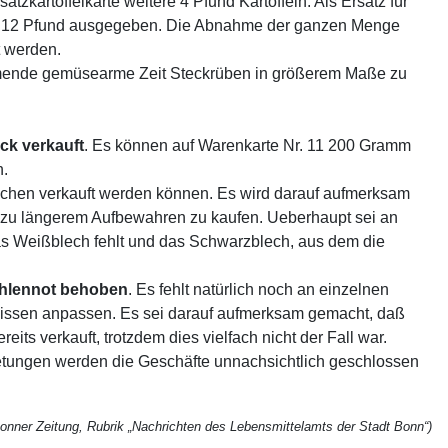
zkartoffelkarte weitere 4 Pfund Kartoffeln. Als Ersatz für
samt 12 Pfund ausgegeben. Die Abnahme der ganzen Menge
t werden.
ommende gemüsearme Zeit Steckrüben in größerem Maße zu
ck
verkauft
. Es können auf Warenkarte Nr. 11 200 Gramm
n.
chen verkauft werden können. Es wird darauf aufmerksam
n zu längerem Aufbewahren zu kaufen. Ueberhaupt sei an
Das Weißblech fehlt und das Schwarzblech, aus dem die
hlennot
behoben
. Es fehlt natürlich noch an einzelnen
nissen anpassen. Es sei darauf aufmerksam gemacht, daß
s verkauft, trotzdem dies vielfach nicht der Fall war.
retungen werden die Geschäfte unnachsichtlich geschlossen
onner Zeitung, Rubrik „Nachrichten des Lebensmittelamts der Stadt Bonn“)