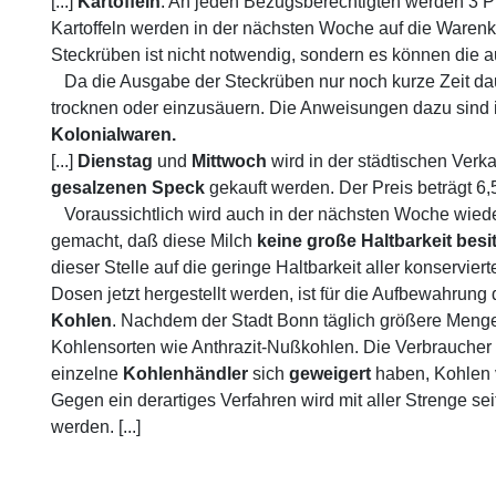
[...]
Kartoffeln
. An jeden Bezugsberechtigten werden 3 Pfu
Kartoffeln werden in der nächsten Woche auf die Warenk
Steckrüben ist nicht notwendig, sondern es können die 
Da die Ausgabe der Steckrüben nur noch kurze Zeit dau
trocknen oder einzusäuern. Die Anweisungen dazu sind i
Kolonialwaren.
[...]
Dienstag
und
Mittwoch
wird in der städtischen Verk
gesalzenen
Speck
gekauft werden. Der Preis beträgt 6
Voraussichtlich wird auch in der nächsten Woche wied
gemacht, daß diese Milch
keine
große
Haltbarkeit
besit
dieser Stelle auf die geringe Haltbarkeit aller konserv
Dosen jetzt hergestellt werden, ist für die Aufbewahrung
Kohlen
. Nachdem der Stadt Bonn täglich größere Mengen
Kohlensorten wie Anthrazit-Nußkohlen. Die Verbraucher
einzelne
Kohlenhändler
sich
geweigert
haben, Kohlen v
Gegen ein derartiges Verfahren wird mit aller Strenge 
werden. [...]