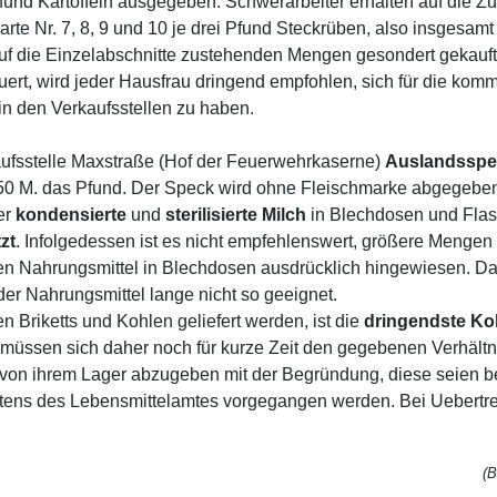
nd Kartoffeln ausgegeben. Schwerarbeiter erhalten auf die Zusat
arte Nr. 7, 8, 9 und 10 je drei Pfund Steckrüben, also insge
auf die Einzelabschnitte zustehenden Mengen gesondert gekauf
ert, wird jeder Hausfrau dringend empfohlen, sich für die k
n den Verkaufsstellen zu haben.
aufsstelle Maxstraße (Hof der Feuerwehrkaserne)
Auslandsspe
,50 M. das Pfund. Der Speck wird ohne Fleischmarke abgegebe
er
kondensierte
und
sterilisierte
Milch
in Blechdosen und Flas
zt
. Infolgedessen ist es nicht empfehlenswert, größere Menge
ierten Nahrungsmittel in Blechdosen ausdrücklich hingewiesen. 
 der Nahrungsmittel lange nicht so geeignet.
 Briketts und Kohlen geliefert werden, ist die
dringendste Ko
 müssen sich daher noch für kurze Zeit den gegebenen Verhält
on ihrem Lager abzugeben mit der Begründung, diese seien bereit
seitens des Lebensmittelamtes vorgegangen werden. Bei Uebert
(B