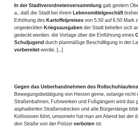
In der Stadtverordnetenversammlung
gab gestern Obe
a., daß die Stadt bei ihrem
Lebensmittelgeschäft
bisher
Erhöhung des
Kartoffelpreises
von 5.50 auf 6.50 Mark z
ungedeckten
Kriegsausgaben
der Stadt beliefen sich a
gedeckt werden. die Vorlage über die Einführung eines
G
Schuljugend
durch planmäßige Beschäftigung in der Lan
vorbereitet
werde. [...]
Gegen das Ueberhandnehmen des Rollschuhlaufen
Bewegungsbetätigung von Herzen gerne, solange nicht re
Straßenbahnen, Fuhrwerken und Fußgängern wird das ger
asphaltierten Straßenstrecken und alle Bürgersteige bi
Kollisionen führt, umsomehr hat man am Abend bei der d
den Straße von der Polizei
verboten
ist.