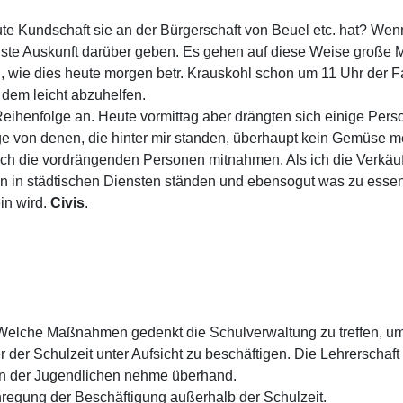
te Kundschaft sie an der Bürgerschaft von Beuel etc. hat? Wenn
gste Auskunft darüber geben. Es gehen auf diese Weise große
wie dies heute morgen betr. Krauskohl schon um 11 Uhr der F
dem leicht abzuhelfen.
henfolge an. Heute vormittag aber drängten sich einige Person
ige von denen, die hinter mir standen, überhaupt kein Gemüse m
h die vordrängenden Personen mitnahmen. Als ich die Verkäuf
n in städtischen Diensten ständen und ebensogut was zu essen h
in wird.
Civis
.
: Welche Maßnahmen gedenkt die Schulverwaltung zu treffen, u
der Schulzeit unter Aufsicht zu beschäftigen. Die Lehrerschaft 
hen der Jugendlichen nehme überhand.
regung der Beschäftigung außerhalb der Schulzeit.