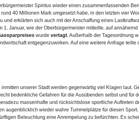
rbürgermeister Spiritus wieder einen zusammenfassenden Beric
 rund 40 Millionen Mark umgesetzt habe, in den letzten vier Woc
u und erklärten sich auch mit der Anschaffung eines Lastkraftw
m 1. Januar, wie der Oberbürgermeister mitteilte, auf annähernd 
assparpreises
wurde
vertagt
. Außerhalb der Tagesordnung 
dwirtschaft entgegenzuwirken. Auf eine weitere Anfrage teilte 
s
inmitten unserer Stadt werden gegenwärtig viel Klagen laut.
cht bedenkliche Gefahren für die Ausübenden selbst und für d
adezu massenhafte und rücksichtslose sportliche Auftreten de
lden augenblicklich wieder wahre Tummelplätze für diesen Sport
ürftigen Beleuchtung eine Anrempelung zu befürchten. Es schei