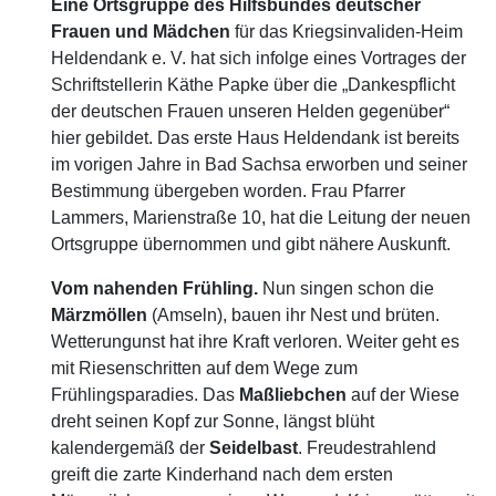
Eine Ortsgruppe des Hilfsbundes deutscher
Frauen und Mädchen
für das Kriegsinvaliden-Heim
Heldendank e. V. hat sich infolge eines Vortrages der
Schriftstellerin Käthe Papke über die „Dankespflicht
der deutschen Frauen unseren Helden gegenüber“
hier gebildet. Das erste Haus Heldendank ist bereits
im vorigen Jahre in Bad Sachsa erworben und seiner
Bestimmung übergeben worden. Frau Pfarrer
Lammers, Marienstraße 10, hat die Leitung der neuen
Ortsgruppe übernommen und gibt nähere Auskunft.
Vom nahenden Frühling.
Nun singen schon die
Märzmöllen
(Amseln), bauen ihr Nest und brüten.
Wetterungunst hat ihre Kraft verloren. Weiter geht es
mit Riesenschritten auf dem Wege zum
Frühlingsparadies. Das
Maßliebchen
auf der Wiese
dreht seinen Kopf zur Sonne, längst blüht
kalendergemäß der
Seidelbast
. Freudestrahlend
greift die zarte Kinderhand nach dem ersten