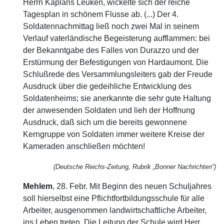
Herrn Kaplans Leuken, wickelte sich der reiche
Tagesplan in schönem Flusse ab. (...) Der 4.
Soldatennachmittag ließ noch zwei Mal in seinem
Verlauf vaterländische Begeisterung aufflammen: bei
der Bekanntgabe des Falles von Durazzo und der
Erstürmung der Befestigungen von Hardaumont. Die
Schlußrede des Versammlungsleiters gab der Freude
Ausdruck über die gedeihliche Entwicklung des
Soldatenheims; sie anerkannte die sehr gute Haltung
der anwesenden Soldaten und lieh der Hoffnung
Ausdruck, daß sich um die bereits gewonnene
Kerngruppe von Soldaten immer weitere Kreise der
Kameraden anschließen möchten!
(Deutsche Reichs-Zeitung, Rubrik „Bonner Nachrichten“)
Mehlem
, 28. Febr. Mit Beginn des neuen Schuljahres
soll hierselbst eine Pflichtfortbildungsschule für alle
Arbeiter, ausgenommen landwirtschaftliche Arbeiter,
ins Leben treten. Die Leitung der Schule wird Herr